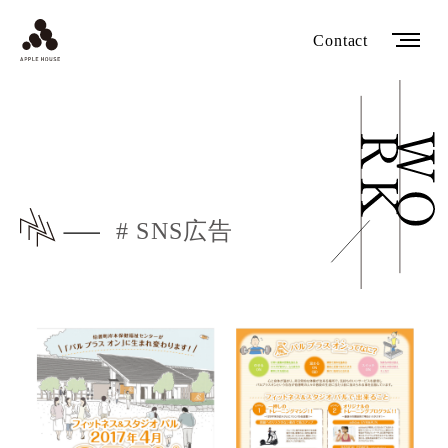
Contact
# SNS広告